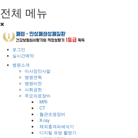
전체 메뉴
로그인
실시간예약
병원소개
이사장인사말
병원연혁
병원비전
사회공헌
주요의료장비
· MRI
· CT
· 혈관조영장비
· X-ray
· 체외충격파쇄석기
· 디지털 유방 촬영기