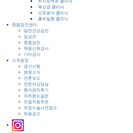
· 하지정맥류 클리닉
· 복강경 클리닉
· 요로결석 클리닉
· 흉부질환 클리닉
종합검진센터
일반건강검진
암검진
종합검진
채용신체검사
기타검사
고객광장
공지사항
병원소식
언론보도
전문의상담실
환자완치후기
자주묻는질문
친절직원추천
무료수술사연접수
채용공고