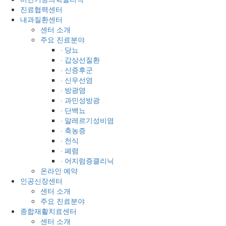
진료협력센터
내과질환센터
센터 소개
주요 진료분야
· 당뇨
· 갑상선질환
· 신증후군
· 신우선염
· 방광염
· 과민성방광
· 단백뇨
· 알레르기성비염
· 축농증
· 천식
· 폐렴
· 어지럼증클리닉
온라인 예약
인공신장센터
센터 소개
주요 진료분야
종합재활치료센터
센터 소개