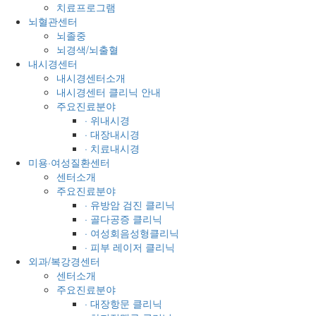
치료프로그램
뇌혈관센터
뇌졸중
뇌경색/뇌출혈
내시경센터
내시경센터소개
내시경센터 클리닉 안내
주요진료분야
· 위내시경
· 대장내시경
· 치료내시경
미용·여성질환센터
센터소개
주요진료분야
· 유방암 검진 클리닉
· 골다공증 클리닉
· 여성회음성형클리닉
· 피부 레이저 클리닉
외과/복강경센터
센터소개
주요진료분야
· 대장항문 클리닉