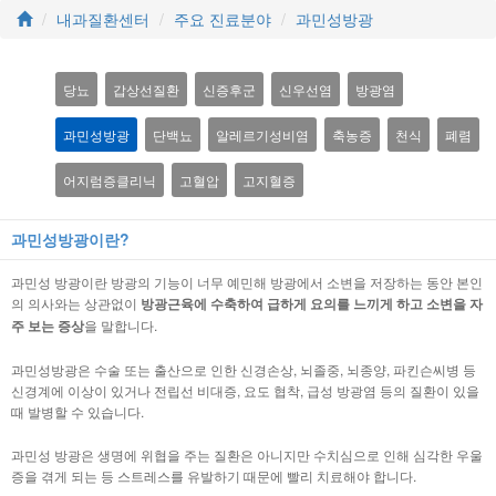
내과질환센터
주요 진료분야
과민성방광
당뇨
갑상선질환
신증후군
신우선염
방광염
과민성방광
단백뇨
알레르기성비염
축농증
천식
폐렴
어지럼증클리닉
고혈압
고지혈증
과민성방광이란?
과민성 방광이란 방광의 기능이 너무 예민해 방광에서 소변을 저장하는 동안 본인
의 의사와는 상관없이
방광근육에 수축하여 급하게 요의를 느끼게 하고 소변을 자
주 보는 증상
을 말합니다.
과민성방광은 수술 또는 출산으로 인한 신경손상, 뇌졸중, 뇌종양, 파킨슨씨병 등
신경계에 이상이 있거나 전립선 비대증, 요도 협착, 급성 방광염 등의 질환이 있을
때 발병할 수 있습니다.
과민성 방광은 생명에 위협을 주는 질환은 아니지만 수치심으로 인해 심각한 우울
증을 겪게 되는 등 스트레스를 유발하기 때문에 빨리 치료해야 합니다.