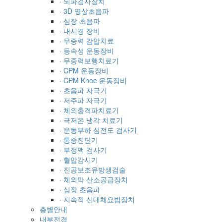
· 뇌파검사장치
· 3D 영상초음파
· 심장 초음파
· 내시경 장비
· 무중력 감압치료
· 등속성 운동장비
· 무중력보행치료기
· CPM 운동장비
· CPM Knee 운동장비
· 초음파 자극기
· 저주파 자극기
· 체외충격파치료기
· 극저온 냉각 치료기
· 운동부하 심전도 검사기
· 통증진단기
· 부정맥 검사기
· 혈압감시기
· 진공보조유방생검술
· 체외막 산소공급장치
· 심장 초음파
· 지속적 신대체요법장치
층별안내
내부전경