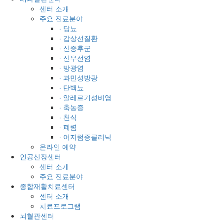
센터 소개
주요 진료분야
· 당뇨
· 갑상선질환
· 신증후군
· 신우선염
· 방광염
· 과민성방광
· 단백뇨
· 알레르기성비염
· 축농증
· 천식
· 폐렴
· 어지럼증클리닉
온라인 예약
인공신장센터
센터 소개
주요 진료분야
종합재활치료센터
센터 소개
치료프로그램
뇌혈관센터