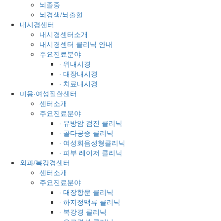
뇌졸중
뇌경색/뇌출혈
내시경센터
내시경센터소개
내시경센터 클리닉 안내
주요진료분야
· 위내시경
· 대장내시경
· 치료내시경
미용·여성질환센터
센터소개
주요진료분야
· 유방암 검진 클리닉
· 골다공증 클리닉
· 여성회음성형클리닉
· 피부 레이저 클리닉
외과/복강경센터
센터소개
주요진료분야
· 대장항문 클리닉
· 하지정맥류 클리닉
· 복강경 클리닉