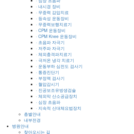
· 심장 초음파
· 내시경 장비
· 무중력 감압치료
· 등속성 운동장비
· 무중력보행치료기
· CPM 운동장비
· CPM Knee 운동장비
· 초음파 자극기
· 저주파 자극기
· 체외충격파치료기
· 극저온 냉각 치료기
· 운동부하 심전도 검사기
· 통증진단기
· 부정맥 검사기
· 혈압감시기
· 진공보조유방생검술
· 체외막 산소공급장치
· 심장 초음파
· 지속적 신대체요법장치
층별안내
내부전경
병원안내
찾아오시는 길