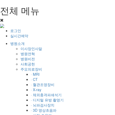
전체 메뉴
로그인
실시간예약
병원소개
이사장인사말
병원연혁
병원비전
사회공헌
주요의료장비
· MRI
· CT
· 혈관조영장비
· X-ray
· 체외충격파쇄석기
· 디지털 유방 촬영기
· 뇌파검사장치
· 3D 영상초음파