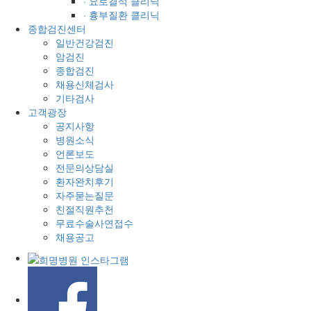
· 요로결석 클리닉
· 흉부질환 클리닉
종합검진센터
일반건강검진
암검진
종합검진
채용신체검사
기타검사
고객광장
공지사항
병원소식
언론보도
전문의상담실
환자완치후기
자주묻는질문
친절직원추천
무료수술사연접수
채용공고