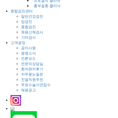
· 요로결석 클리닉
· 흉부질환 클리닉
종합검진센터
일반건강검진
암검진
종합검진
채용신체검사
기타검사
고객광장
공지사항
병원소식
언론보도
전문의상담실
환자완치후기
자주묻는질문
친절직원추천
무료수술사연접수
채용공고