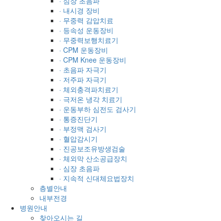
· 심장 초음파
· 내시경 장비
· 무중력 감압치료
· 등속성 운동장비
· 무중력보행치료기
· CPM 운동장비
· CPM Knee 운동장비
· 초음파 자극기
· 저주파 자극기
· 체외충격파치료기
· 극저온 냉각 치료기
· 운동부하 심전도 검사기
· 통증진단기
· 부정맥 검사기
· 혈압감시기
· 진공보조유방생검술
· 체외막 산소공급장치
· 심장 초음파
· 지속적 신대체요법장치
층별안내
내부전경
병원안내
찾아오시는 길