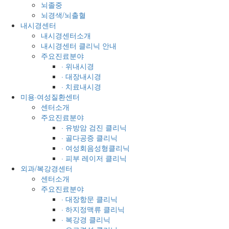
뇌졸중
뇌경색/뇌출혈
내시경센터
내시경센터소개
내시경센터 클리닉 안내
주요진료분야
· 위내시경
· 대장내시경
· 치료내시경
미용·여성질환센터
센터소개
주요진료분야
· 유방암 검진 클리닉
· 골다공증 클리닉
· 여성회음성형클리닉
· 피부 레이저 클리닉
외과/복강경센터
센터소개
주요진료분야
· 대장항문 클리닉
· 하지정맥류 클리닉
· 복강경 클리닉