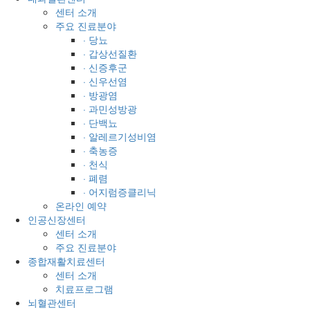
센터 소개
주요 진료분야
· 당뇨
· 갑상선질환
· 신증후군
· 신우선염
· 방광염
· 과민성방광
· 단백뇨
· 알레르기성비염
· 축농증
· 천식
· 폐렴
· 어지럼증클리닉
온라인 예약
인공신장센터
센터 소개
주요 진료분야
종합재활치료센터
센터 소개
치료프로그램
뇌혈관센터