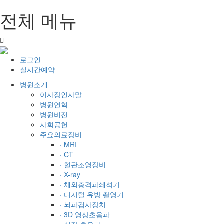
전체 메뉴
로그인
실시간예약
병원소개
이사장인사말
병원연혁
병원비전
사회공헌
주요의료장비
· MRI
· CT
· 혈관조영장비
· X-ray
· 체외충격파쇄석기
· 디지털 유방 촬영기
· 뇌파검사장치
· 3D 영상초음파