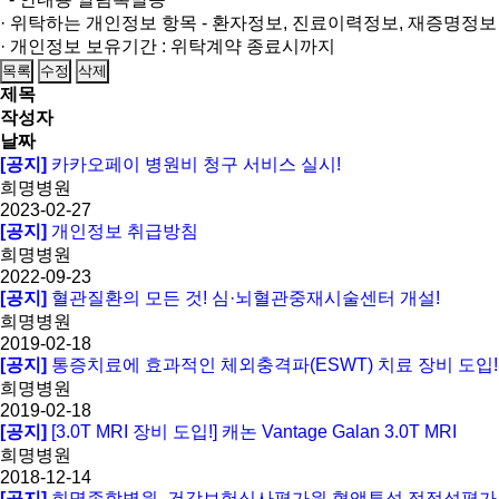
· 위탁하는 개인정보 항목 - 환자정보, 진료이력정보, 재증명정보
· 개인정보 보유기간 : 위탁계약 종료시까지
목록
수정
삭제
제목
작성자
날짜
[공지]
카카오페이 병원비 청구 서비스 실시!
희명병원
2023-02-27
[공지]
개인정보 취급방침
희명병원
2022-09-23
[공지]
혈관질환의 모든 것! 심·뇌혈관중재시술센터 개설!
희명병원
2019-02-18
[공지]
통증치료에 효과적인 체외충격파(ESWT) 치료 장비 도입!
희명병원
2019-02-18
[공지]
[3.0T MRI 장비 도입!] 캐논 Vantage Galan 3.0T MRI
희명병원
2018-12-14
[공지]
희명종합병원, 건강보험심사평가원 혈액투석 적정성평가 