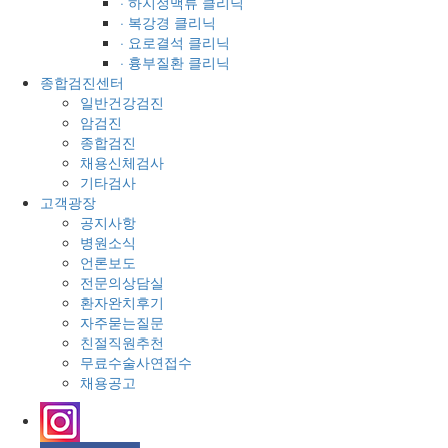
· 하지정맥류 클리닉
· 복강경 클리닉
· 요로결석 클리닉
· 흉부질환 클리닉
종합검진센터
일반건강검진
암검진
종합검진
채용신체검사
기타검사
고객광장
공지사항
병원소식
언론보도
전문의상담실
환자완치후기
자주묻는질문
친절직원추천
무료수술사연접수
채용공고