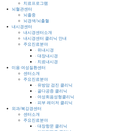
치료프로그램
뇌혈관센터
뇌졸중
뇌경색/뇌출혈
내시경센터
내시경센터소개
내시경센터 클리닉 안내
주요진료분야
· 위내시경
· 대장내시경
· 치료내시경
미용·여성질환센터
센터소개
주요진료분야
· 유방암 검진 클리닉
· 골다공증 클리닉
· 여성회음성형클리닉
· 피부 레이저 클리닉
외과/복강경센터
센터소개
주요진료분야
· 대장항문 클리닉