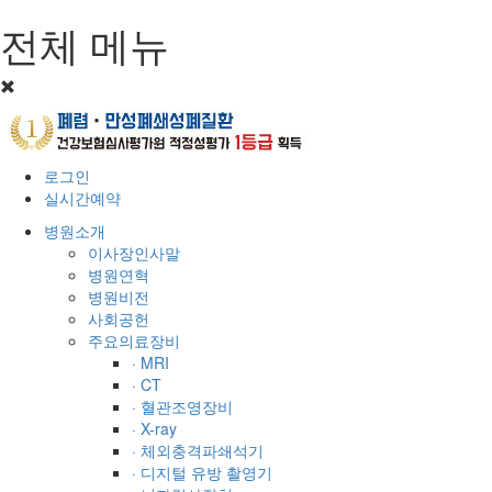
전체 메뉴
로그인
실시간예약
병원소개
이사장인사말
병원연혁
병원비전
사회공헌
주요의료장비
· MRI
· CT
· 혈관조영장비
· X-ray
· 체외충격파쇄석기
· 디지털 유방 촬영기