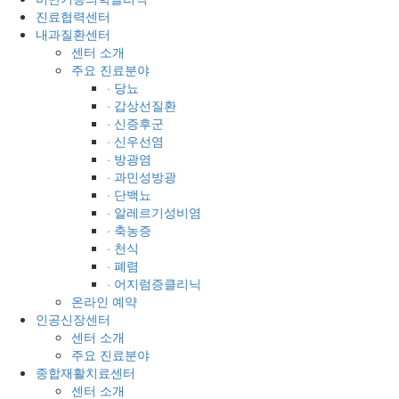
진료협력센터
내과질환센터
센터 소개
주요 진료분야
· 당뇨
· 갑상선질환
· 신증후군
· 신우선염
· 방광염
· 과민성방광
· 단백뇨
· 알레르기성비염
· 축농증
· 천식
· 폐렴
· 어지럼증클리닉
온라인 예약
인공신장센터
센터 소개
주요 진료분야
종합재활치료센터
센터 소개