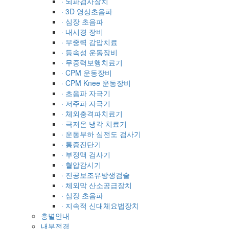
· 뇌파검사장치
· 3D 영상초음파
· 심장 초음파
· 내시경 장비
· 무중력 감압치료
· 등속성 운동장비
· 무중력보행치료기
· CPM 운동장비
· CPM Knee 운동장비
· 초음파 자극기
· 저주파 자극기
· 체외충격파치료기
· 극저온 냉각 치료기
· 운동부하 심전도 검사기
· 통증진단기
· 부정맥 검사기
· 혈압감시기
· 진공보조유방생검술
· 체외막 산소공급장치
· 심장 초음파
· 지속적 신대체요법장치
층별안내
내부전경